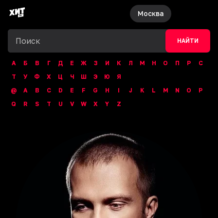
Москва
НАЙТИ
А
Б
В
Г
Д
Е
Ж
З
И
К
Л
М
Н
О
П
Р
С
Т
У
Ф
Х
Ц
Ч
Ш
Э
Ю
Я
@
A
B
C
D
E
F
G
H
I
J
K
L
M
N
O
P
Q
R
S
T
U
V
W
X
Y
Z