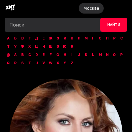
Москва
НАЙТИ
А
Б
В
Г
Д
Е
Ж
З
И
К
Л
М
Н
О
П
Р
С
Т
У
Ф
Х
Ц
Ч
Ш
Э
Ю
Я
@
A
B
C
D
E
F
G
H
I
J
K
L
M
N
O
P
Q
R
S
T
U
V
W
X
Y
Z