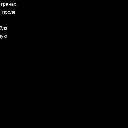
транах.
, после
йлз
ную