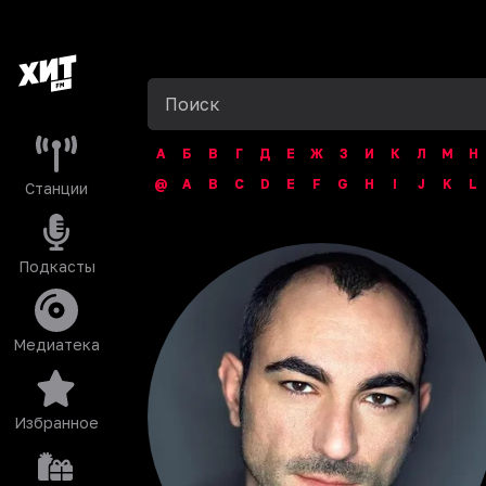
А
Б
В
Г
Д
Е
Ж
З
И
К
Л
М
Н
@
A
B
C
D
E
F
G
H
I
J
K
L
Станции
Подкасты
Медиатека
Избранное