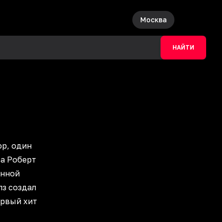
Москва
НАЙТИ
ор, один
ва Роберт
онной
лз создал
ервый хит