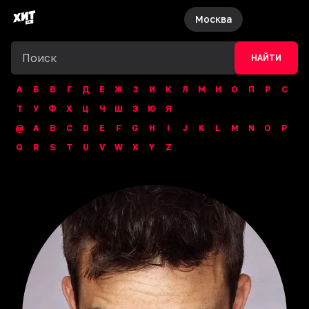
Москва
НАЙТИ
А
Б
В
Г
Д
Е
Ж
З
И
К
Л
М
Н
О
П
Р
С
Т
У
Ф
Х
Ц
Ч
Ш
Э
Ю
Я
@
A
B
C
D
E
F
G
H
I
J
K
L
M
N
O
P
Q
R
S
T
U
V
W
X
Y
Z