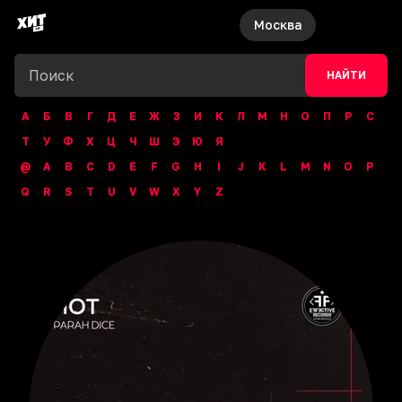
Москва
НАЙТИ
А
Б
В
Г
Д
Е
Ж
З
И
К
Л
М
Н
О
П
Р
С
Т
У
Ф
Х
Ц
Ч
Ш
Э
Ю
Я
@
A
B
C
D
E
F
G
H
I
J
K
L
M
N
O
P
Q
R
S
T
U
V
W
X
Y
Z