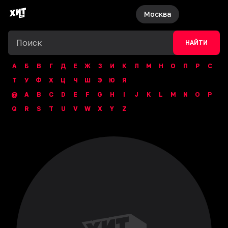
Москва
НАЙТИ
А
Б
В
Г
Д
Е
Ж
З
И
К
Л
М
Н
О
П
Р
С
Т
У
Ф
Х
Ц
Ч
Ш
Э
Ю
Я
@
A
B
C
D
E
F
G
H
I
J
K
L
M
N
O
P
Q
R
S
T
U
V
W
X
Y
Z