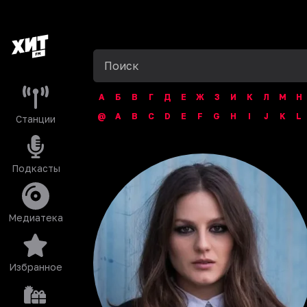
А
Б
В
Г
Д
Е
Ж
З
И
К
Л
М
Н
@
A
B
C
D
E
F
G
H
I
J
K
L
Станции
Подкасты
Медиатека
Избранное