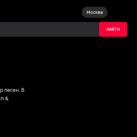
Москва
НАЙТИ
р песен. В
ch &