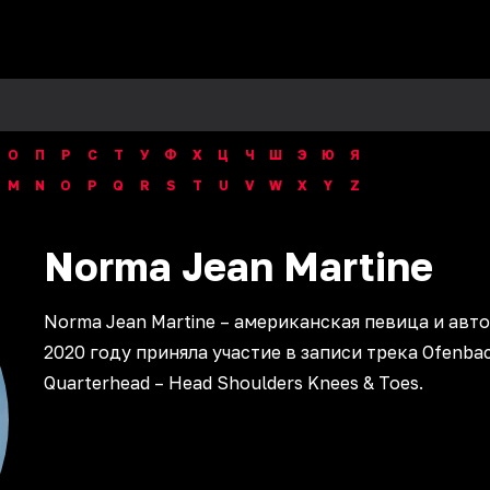
О
П
Р
С
Т
У
Ф
Х
Ц
Ч
Ш
Э
Ю
Я
M
N
O
P
Q
R
S
T
U
V
W
X
Y
Z
Norma Jean Martine
Norma Jean Martine – американская певица и авто
2020 году приняла участие в записи трека Ofenba
Quarterhead – Head Shoulders Knees & Toes.