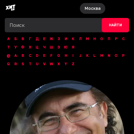
Москва
НАЙТИ
А
Б
В
Г
Д
Е
Ж
З
И
К
Л
М
Н
О
П
Р
С
Т
У
Ф
Х
Ц
Ч
Ш
Э
Ю
Я
@
A
B
C
D
E
F
G
H
I
J
K
L
M
N
O
P
Q
R
S
T
U
V
W
X
Y
Z