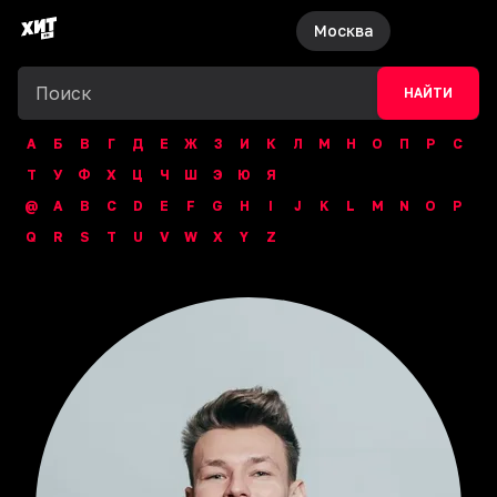
Москва
НАЙТИ
А
Б
В
Г
Д
Е
Ж
З
И
К
Л
М
Н
О
П
Р
С
Т
У
Ф
Х
Ц
Ч
Ш
Э
Ю
Я
@
A
B
C
D
E
F
G
H
I
J
K
L
M
N
O
P
Q
R
S
T
U
V
W
X
Y
Z