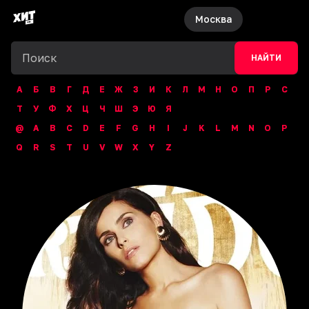
Москва
НАЙТИ
А
Б
В
Г
Д
Е
Ж
З
И
К
Л
М
Н
О
П
Р
С
Т
У
Ф
Х
Ц
Ч
Ш
Э
Ю
Я
@
A
B
C
D
E
F
G
H
I
J
K
L
M
N
O
P
Q
R
S
T
U
V
W
X
Y
Z