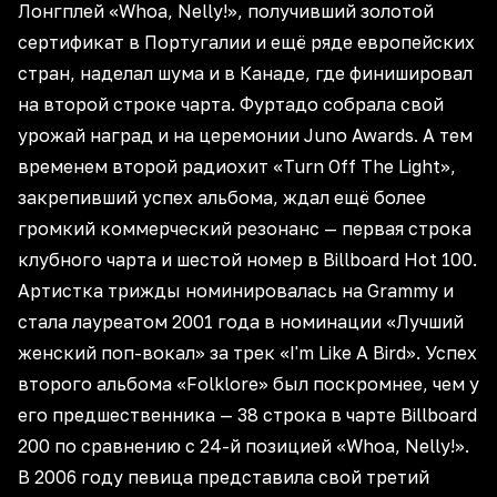
Лонгплей «Whoa, Nelly!», получивший золотой
сертификат в Португалии и ещё ряде европейских
стран, наделал шума и в Канаде, где финишировал
на второй строке чарта. Фуртадо собрала свой
урожай наград и на церемонии Juno Awards. А тем
временем второй радиохит «Turn Off The Light»,
закрепивший успех альбома, ждал ещё более
громкий коммерческий резонанс — первая строка
клубного чарта и шестой номер в Billboard Hot 100.
Артистка трижды номинировалась на Grammy и
стала лауреатом 2001 года в номинации «Лучший
женский поп-вокал» за трек «I'm Like A Bird». Успех
второго альбома «Folklore» был поскромнее, чем у
его предшественника — 38 строка в чарте Billboard
200 по сравнению с 24-й позицией «Whoa, Nelly!».
В 2006 году певица представила свой третий