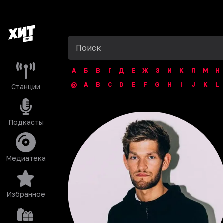
А
Б
В
Г
Д
Е
Ж
З
И
К
Л
М
Н
@
A
B
C
D
E
F
G
H
I
J
K
L
Станции
Подкасты
Медиатека
Избранное