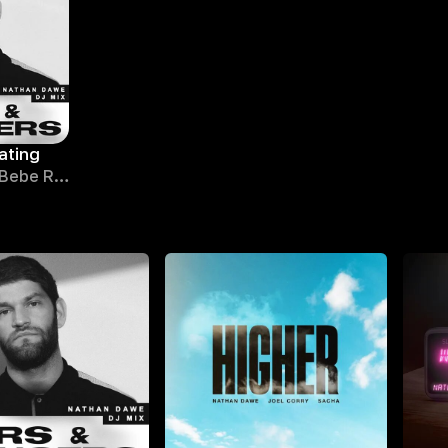
ating
Nathan Dawe, Bebe Rexha