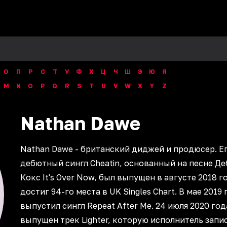
О
П
Р
С
Т
У
Ф
Х
Ц
Ч
Ш
Э
Ю
Я
M
N
O
P
Q
R
S
T
U
V
W
X
Y
Z
Nathan
Dawe
Nathan Dawe - британский диджей и продюсер. Е
дебютный сингл Cheatin, основанный на песне Д
Кокс It's Over Now, был выпущен в августе 2018 г
достиг 94-го места в UK Singles Chart. В мае 2019 
выпустил сингл Repeat After Me. 24 июля 2020 го
выпущен трек Lighter, которую исполнитель запи