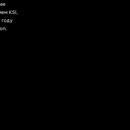
лее
ием KSI,
2 году
on.