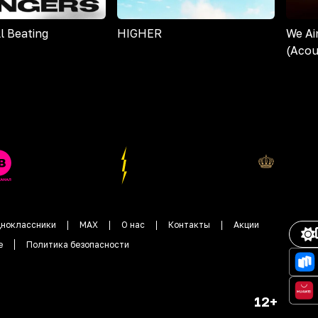
ll Beating
HIGHER
We Ai
(Acou
ноклассники
MAX
О нас
Контакты
Акции
е
Политика безопасности
12+