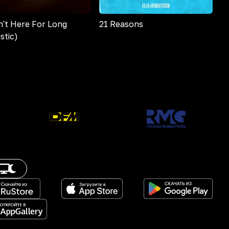
n't Here For Long
21 Reasons
stic)