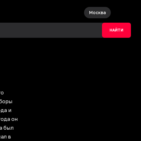
Москва
НАЙТИ
го
еборы
ода и
года он
да был
сал в