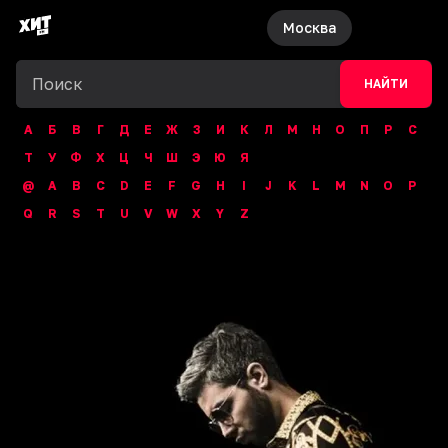
Москва
НАЙТИ
А
Б
В
Г
Д
Е
Ж
З
И
К
Л
М
Н
О
П
Р
С
Т
У
Ф
Х
Ц
Ч
Ш
Э
Ю
Я
@
A
B
C
D
E
F
G
H
I
J
K
L
M
N
O
P
Q
R
S
T
U
V
W
X
Y
Z