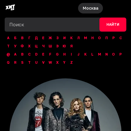
Москва
НАЙТИ
А
Б
В
Г
Д
Е
Ж
З
И
К
Л
М
Н
О
П
Р
С
Т
У
Ф
Х
Ц
Ч
Ш
Э
Ю
Я
@
A
B
C
D
E
F
G
H
I
J
K
L
M
N
O
P
Q
R
S
T
U
V
W
X
Y
Z