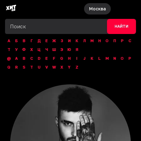
Москва
НАЙТИ
А
Б
В
Г
Д
Е
Ж
З
И
К
Л
М
Н
О
П
Р
С
Т
У
Ф
Х
Ц
Ч
Ш
Э
Ю
Я
@
A
B
C
D
E
F
G
H
I
J
K
L
M
N
O
P
Q
R
S
T
U
V
W
X
Y
Z