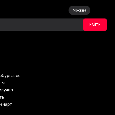
Москва
НАЙТИ
рбурга, её
ом
олучил
ть
й чарт