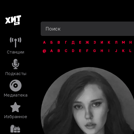
А
Б
В
Г
Д
Е
Ж
З
И
К
Л
М
Н
@
A
B
C
D
E
F
G
H
I
J
K
L
Станции
Подкасты
Медиатека
Избранное