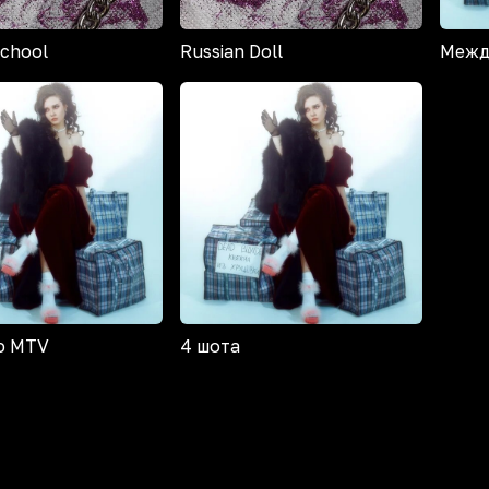
School
Russian Doll
Межд
ю MTV
4 шота