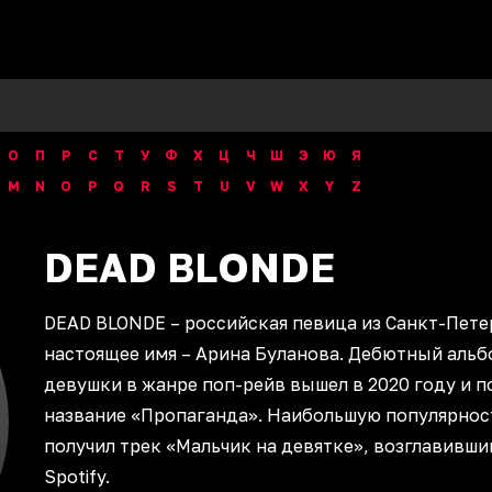
О
П
Р
С
Т
У
Ф
Х
Ц
Ч
Ш
Э
Ю
Я
M
N
O
P
Q
R
S
T
U
V
W
X
Y
Z
DEAD
BLONDE
DEAD BLONDE – российская певица из Санкт-Пете
настоящее имя – Арина Буланова. Дебютный альб
девушки в жанре поп-рейв вышел в 2020 году и п
название «Пропаганда». Наибольшую популярнос
получил трек «Мальчик на девятке», возглавивши
Spotify.