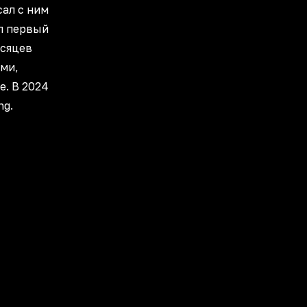
сал с ним
ил первый
есяцев
ями,
ke. В 2024
ng.