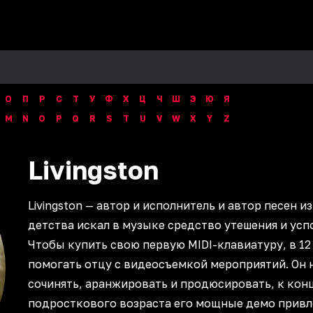
О
П
Р
С
Т
У
Ф
Х
Ц
Ч
Ш
Э
Ю
Я
M
N
O
P
Q
R
S
T
U
V
W
X
Y
Z
Livingston
Livingston — автор и исполнитель и автор песен из
детства искал в музыке средство утешения и усп
Чтобы купить свою первую MIDI-клавиатуру, в 12 
помогать отцу с видеосъемкой мероприятий. Он 
сочинять, аранжировать и продюсировать, к кон
подросткового возраста его мощные демо привл