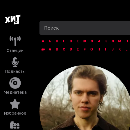
А
Б
В
Г
Д
Е
Ж
З
И
К
Л
М
Н
@
A
B
C
D
E
F
G
H
I
J
K
L
Станции
Подкасты
Медиатека
Избранное