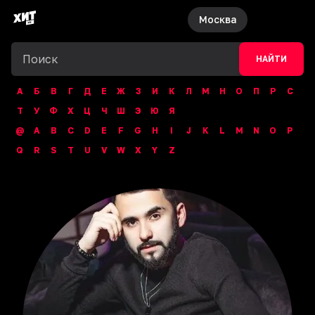
Москва
НАЙТИ
А
Б
В
Г
Д
Е
Ж
З
И
К
Л
М
Н
О
П
Р
С
Т
У
Ф
Х
Ц
Ч
Ш
Э
Ю
Я
@
A
B
C
D
E
F
G
H
I
J
K
L
M
N
O
P
Q
R
S
T
U
V
W
X
Y
Z