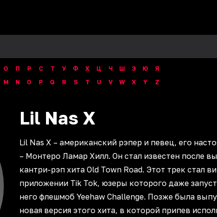
О
П
Р
С
Т
У
Ф
Х
Ц
Ч
Ш
Э
Ю
Я
M
N
O
P
Q
R
S
T
U
V
W
X
Y
Z
Lil Nas X
Lil Nas X – американский рэпер и певец, его наст
– Монтеро Ламар Хилл. Он стал известен после в
кантри-рэп хита Old Town Road. Этот трек стал в
приложении Tik Tok, юзеры которого даже запус
него флешмоб Yeehaw Challenge. Позже была вып
новая версия этого хита, в которой припев исполн