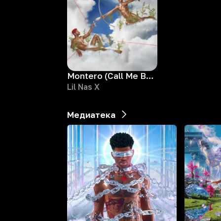
Montero (Call Me By Your Name)
Lil Nas X
Медиатека