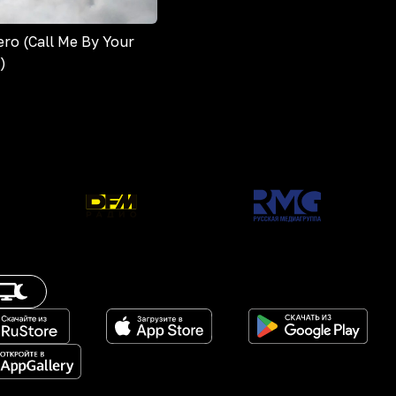
ro (Call Me By Your
)