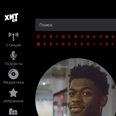
А
Б
В
Г
Д
Е
Ж
З
И
К
Л
М
Н
@
A
B
C
D
E
F
G
H
I
J
K
L
Станции
Подкасты
Медиатека
Избранное