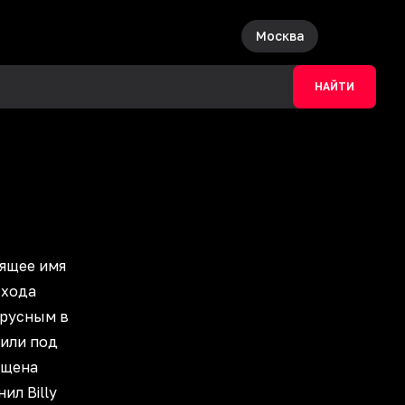
Москва
НАЙТИ
оящее имя
ыхода
ирусным в
тили под
ущена
ил Billy