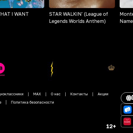
HAT I WANT
STAR WALKIN' (League of
Monte
Legends Worlds Anthem)
Name
ноклассники
MAX
О нас
Контакты
Акции
е
Политика безопасности
12+