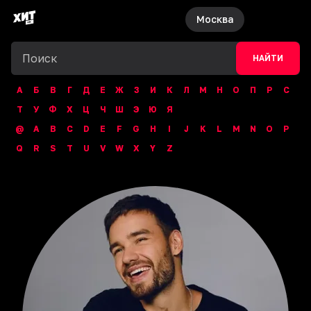
Москва
НАЙТИ
А
Б
В
Г
Д
Е
Ж
З
И
К
Л
М
Н
О
П
Р
С
Т
У
Ф
Х
Ц
Ч
Ш
Э
Ю
Я
@
A
B
C
D
E
F
G
H
I
J
K
L
M
N
O
P
Q
R
S
T
U
V
W
X
Y
Z