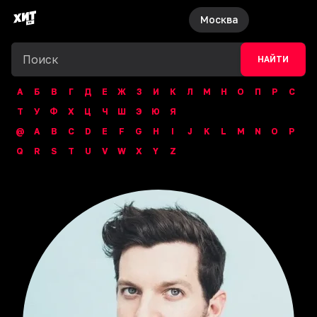
Москва
НАЙТИ
А
Б
В
Г
Д
Е
Ж
З
И
К
Л
М
Н
О
П
Р
С
Т
У
Ф
Х
Ц
Ч
Ш
Э
Ю
Я
@
A
B
C
D
E
F
G
H
I
J
K
L
M
N
O
P
Q
R
S
T
U
V
W
X
Y
Z