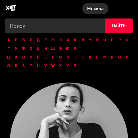
Москва
НАЙТИ
А
Б
В
Г
Д
Е
Ж
З
И
К
Л
М
Н
О
П
Р
С
Т
У
Ф
Х
Ц
Ч
Ш
Э
Ю
Я
@
A
B
C
D
E
F
G
H
I
J
K
L
M
N
O
P
Q
R
S
T
U
V
W
X
Y
Z