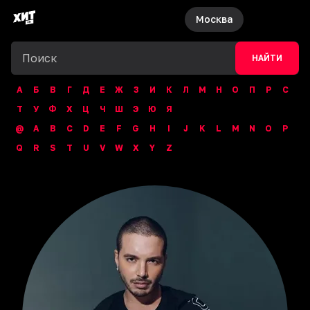
Москва
НАЙТИ
А
Б
В
Г
Д
Е
Ж
З
И
К
Л
М
Н
О
П
Р
С
Т
У
Ф
Х
Ц
Ч
Ш
Э
Ю
Я
@
A
B
C
D
E
F
G
H
I
J
K
L
M
N
O
P
Q
R
S
T
U
V
W
X
Y
Z