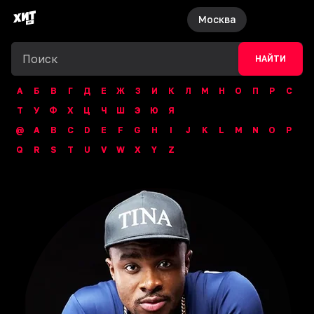
Москва
НАЙТИ
А
Б
В
Г
Д
Е
Ж
З
И
К
Л
М
Н
О
П
Р
С
Т
У
Ф
Х
Ц
Ч
Ш
Э
Ю
Я
@
A
B
C
D
E
F
G
H
I
J
K
L
M
N
O
P
Q
R
S
T
U
V
W
X
Y
Z