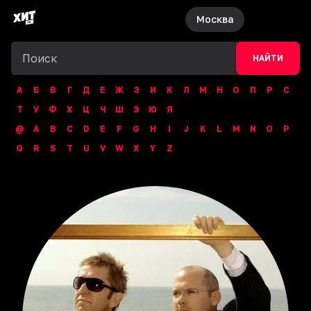
Москва
НАЙТИ
А
Б
В
Г
Д
Е
Ж
З
И
К
Л
М
Н
О
П
Р
С
Т
У
Ф
Х
Ц
Ч
Ш
Э
Ю
Я
@
A
B
C
D
E
F
G
H
I
J
K
L
M
N
O
P
Q
R
S
T
U
V
W
X
Y
Z