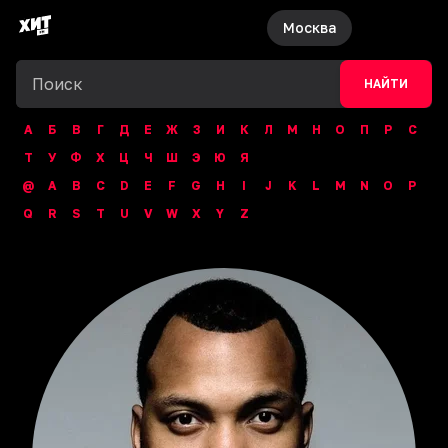
Москва
НАЙТИ
А
Б
В
Г
Д
Е
Ж
З
И
К
Л
М
Н
О
П
Р
С
Т
У
Ф
Х
Ц
Ч
Ш
Э
Ю
Я
@
A
B
C
D
E
F
G
H
I
J
K
L
M
N
O
P
Q
R
S
T
U
V
W
X
Y
Z