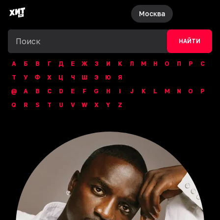
Москва
НАЙТИ
А
Б
В
Г
Д
Е
Ж
З
И
К
Л
М
Н
О
П
Р
С
Т
У
Ф
Х
Ц
Ч
Ш
Э
Ю
Я
@
A
B
C
D
E
F
G
H
I
J
K
L
M
N
O
P
Q
R
S
T
U
V
W
X
Y
Z