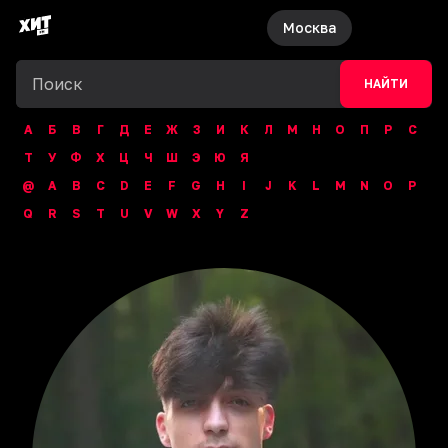
Москва
НАЙТИ
А
Б
В
Г
Д
Е
Ж
З
И
К
Л
М
Н
О
П
Р
С
Т
У
Ф
Х
Ц
Ч
Ш
Э
Ю
Я
@
A
B
C
D
E
F
G
H
I
J
K
L
M
N
O
P
Q
R
S
T
U
V
W
X
Y
Z