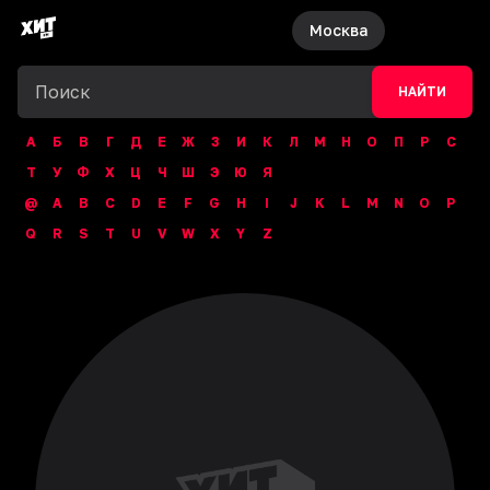
Москва
НАЙТИ
А
Б
В
Г
Д
Е
Ж
З
И
К
Л
М
Н
О
П
Р
С
Т
У
Ф
Х
Ц
Ч
Ш
Э
Ю
Я
@
A
B
C
D
E
F
G
H
I
J
K
L
M
N
O
P
Q
R
S
T
U
V
W
X
Y
Z