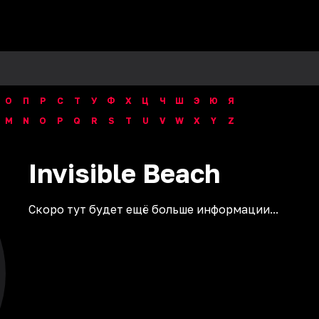
О
П
Р
С
Т
У
Ф
Х
Ц
Ч
Ш
Э
Ю
Я
M
N
O
P
Q
R
S
T
U
V
W
X
Y
Z
Invisible
Beach
Скоро тут будет ещё больше информации...