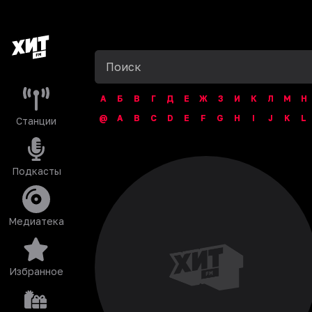
А
Б
В
Г
Д
Е
Ж
З
И
К
Л
М
Н
@
A
B
C
D
E
F
G
H
I
J
K
L
Станции
Подкасты
Медиатека
Избранное