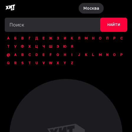
Москва
НАЙТИ
А
Б
В
Г
Д
Е
Ж
З
И
К
Л
М
Н
О
П
Р
С
Т
У
Ф
Х
Ц
Ч
Ш
Э
Ю
Я
@
A
B
C
D
E
F
G
H
I
J
K
L
M
N
O
P
Q
R
S
T
U
V
W
X
Y
Z