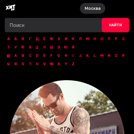
Москва
НАЙТИ
А
Б
В
Г
Д
Е
Ж
З
И
К
Л
М
Н
О
П
Р
С
Т
У
Ф
Х
Ц
Ч
Ш
Э
Ю
Я
@
A
B
C
D
E
F
G
H
I
J
K
L
M
N
O
P
Q
R
S
T
U
V
W
X
Y
Z