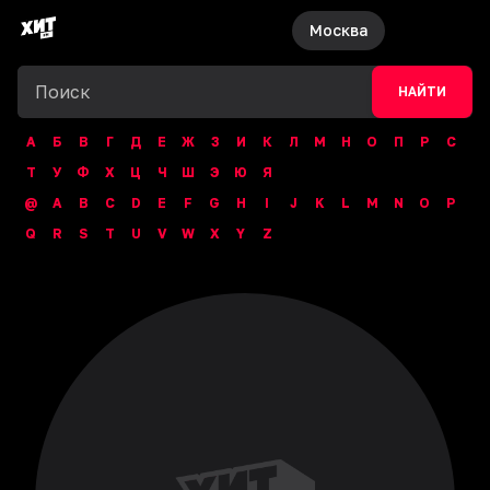
Москва
НАЙТИ
А
Б
В
Г
Д
Е
Ж
З
И
К
Л
М
Н
О
П
Р
С
Т
У
Ф
Х
Ц
Ч
Ш
Э
Ю
Я
@
A
B
C
D
E
F
G
H
I
J
K
L
M
N
O
P
Q
R
S
T
U
V
W
X
Y
Z