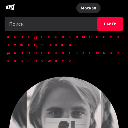
Москва
НАЙТИ
А
Б
В
Г
Д
Е
Ж
З
И
К
Л
М
Н
О
П
Р
С
Т
У
Ф
Х
Ц
Ч
Ш
Э
Ю
Я
@
A
B
C
D
E
F
G
H
I
J
K
L
M
N
O
P
Q
R
S
T
U
V
W
X
Y
Z