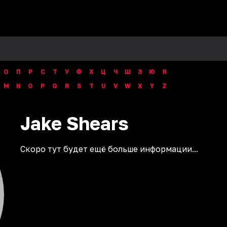
О
П
Р
С
Т
У
Ф
Х
Ц
Ч
Ш
Э
Ю
Я
M
N
O
P
Q
R
S
T
U
V
W
X
Y
Z
Jake
Shears
Скоро тут будет ещё больше информации...