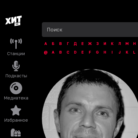
А
Б
В
Г
Д
Е
Ж
З
И
К
Л
М
Н
@
A
B
C
D
E
F
G
H
I
J
K
L
Станции
Подкасты
Медиатека
Избранное