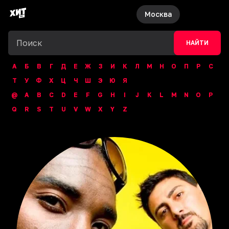
Москва
НАЙТИ
А
Б
В
Г
Д
Е
Ж
З
И
К
Л
М
Н
О
П
Р
С
Т
У
Ф
Х
Ц
Ч
Ш
Э
Ю
Я
@
A
B
C
D
E
F
G
H
I
J
K
L
M
N
O
P
Q
R
S
T
U
V
W
X
Y
Z