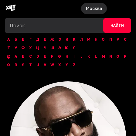
Москва
НАЙТИ
А
Б
В
Г
Д
Е
Ж
З
И
К
Л
М
Н
О
П
Р
С
Т
У
Ф
Х
Ц
Ч
Ш
Э
Ю
Я
@
A
B
C
D
E
F
G
H
I
J
K
L
M
N
O
P
Q
R
S
T
U
V
W
X
Y
Z