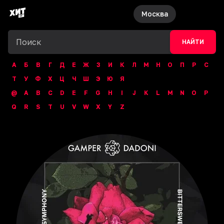
Москва
НАЙТИ
А
Б
В
Г
Д
Е
Ж
З
И
К
Л
М
Н
О
П
Р
С
Т
У
Ф
Х
Ц
Ч
Ш
Э
Ю
Я
@
A
B
C
D
E
F
G
H
I
J
K
L
M
N
O
P
Q
R
S
T
U
V
W
X
Y
Z