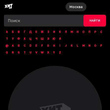
Москва
НАЙТИ
А
Б
В
Г
Д
Е
Ж
З
И
К
Л
М
Н
О
П
Р
С
Т
У
Ф
Х
Ц
Ч
Ш
Э
Ю
Я
@
A
B
C
D
E
F
G
H
I
J
K
L
M
N
O
P
Q
R
S
T
U
V
W
X
Y
Z