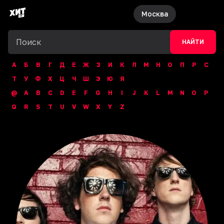
Москва
НАЙТИ
А
Б
В
Г
Д
Е
Ж
З
И
К
Л
М
Н
О
П
Р
С
Т
У
Ф
Х
Ц
Ч
Ш
Э
Ю
Я
@
A
B
C
D
E
F
G
H
I
J
K
L
M
N
O
P
Q
R
S
T
U
V
W
X
Y
Z