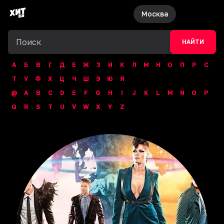
Москва
НАЙТИ
А
Б
В
Г
Д
Е
Ж
З
И
К
Л
М
Н
О
П
Р
С
Т
У
Ф
Х
Ц
Ч
Ш
Э
Ю
Я
@
A
B
C
D
E
F
G
H
I
J
K
L
M
N
O
P
Q
R
S
T
U
V
W
X
Y
Z