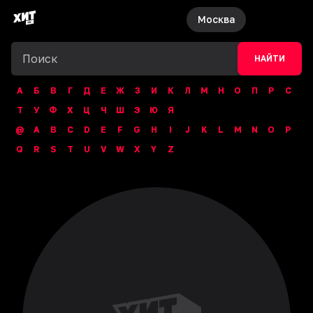
Москва
НАЙТИ
А
Б
В
Г
Д
Е
Ж
З
И
К
Л
М
Н
О
П
Р
С
Т
У
Ф
Х
Ц
Ч
Ш
Э
Ю
Я
@
A
B
C
D
E
F
G
H
I
J
K
L
M
N
O
P
Q
R
S
T
U
V
W
X
Y
Z