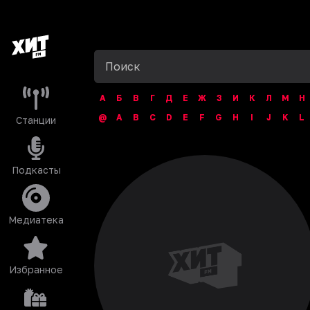
А
Б
В
Г
Д
Е
Ж
З
И
К
Л
М
Н
@
A
B
C
D
E
F
G
H
I
J
K
L
Станции
Подкасты
Медиатека
Избранное