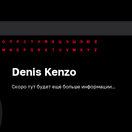
О
П
Р
С
Т
У
Ф
Х
Ц
Ч
Ш
Э
Ю
Я
M
N
O
P
Q
R
S
T
U
V
W
X
Y
Z
Denis
Kenzo
Скоро тут будет ещё больше информации...