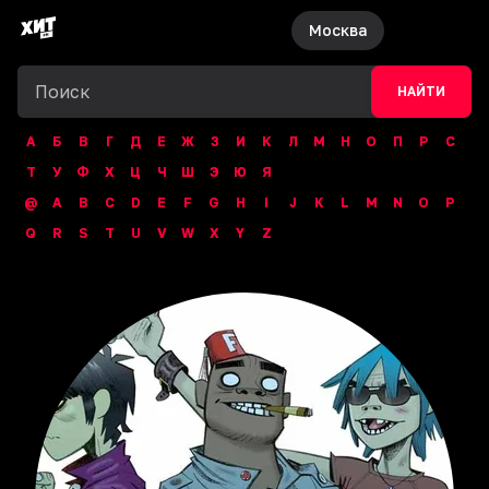
Москва
НАЙТИ
А
Б
В
Г
Д
Е
Ж
З
И
К
Л
М
Н
О
П
Р
С
Т
У
Ф
Х
Ц
Ч
Ш
Э
Ю
Я
@
A
B
C
D
E
F
G
H
I
J
K
L
M
N
O
P
Q
R
S
T
U
V
W
X
Y
Z