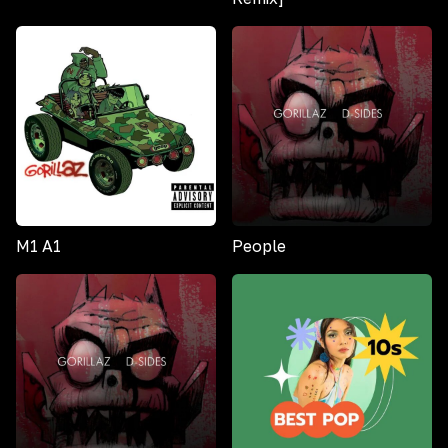
M1 A1
People