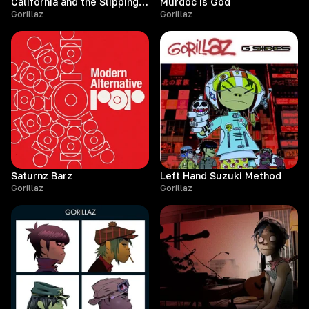
California and the Slipping of the Sun
Murdoc Is God
Gorillaz
Gorillaz
Saturnz Barz
Left Hand Suzuki Method
Gorillaz
Gorillaz