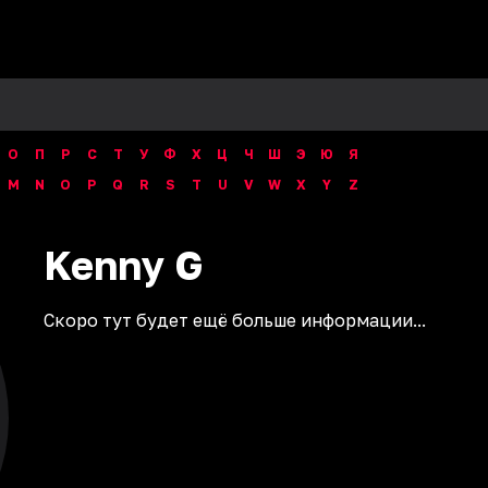
О
П
Р
С
Т
У
Ф
Х
Ц
Ч
Ш
Э
Ю
Я
M
N
O
P
Q
R
S
T
U
V
W
X
Y
Z
Kenny
G
Скоро тут будет ещё больше информации...