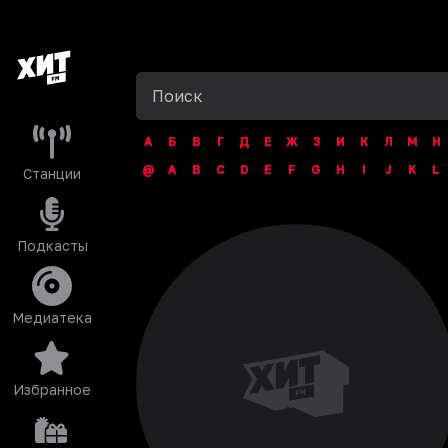
А
Б
В
Г
Д
Е
Ж
З
И
К
Л
М
Н
@
A
B
C
D
E
F
G
H
I
J
K
L
Станции
Подкасты
Медиатека
Избранное