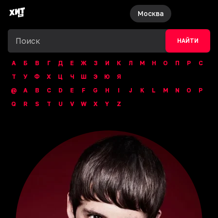
Москва
НАЙТИ
А
Б
В
Г
Д
Е
Ж
З
И
К
Л
М
Н
О
П
Р
С
Т
У
Ф
Х
Ц
Ч
Ш
Э
Ю
Я
@
A
B
C
D
E
F
G
H
I
J
K
L
M
N
O
P
Q
R
S
T
U
V
W
X
Y
Z