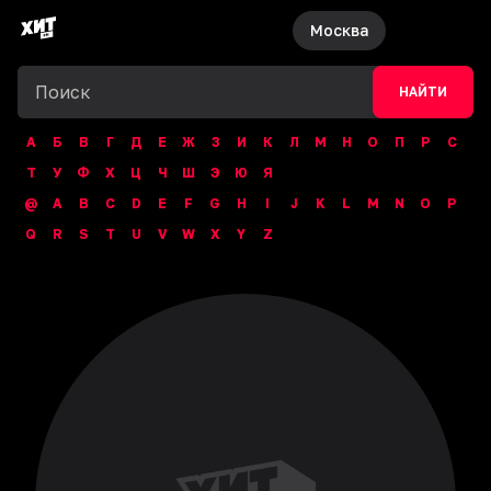
Москва
НАЙТИ
А
Б
В
Г
Д
Е
Ж
З
И
К
Л
М
Н
О
П
Р
С
Т
У
Ф
Х
Ц
Ч
Ш
Э
Ю
Я
@
A
B
C
D
E
F
G
H
I
J
K
L
M
N
O
P
Q
R
S
T
U
V
W
X
Y
Z