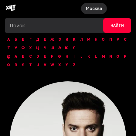
Москва
НАЙТИ
А
Б
В
Г
Д
Е
Ж
З
И
К
Л
М
Н
О
П
Р
С
Т
У
Ф
Х
Ц
Ч
Ш
Э
Ю
Я
@
A
B
C
D
E
F
G
H
I
J
K
L
M
N
O
P
Q
R
S
T
U
V
W
X
Y
Z