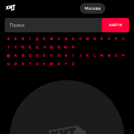
Москва
НАЙТИ
А
Б
В
Г
Д
Е
Ж
З
И
К
Л
М
Н
О
П
Р
С
Т
У
Ф
Х
Ц
Ч
Ш
Э
Ю
Я
@
A
B
C
D
E
F
G
H
I
J
K
L
M
N
O
P
Q
R
S
T
U
V
W
X
Y
Z