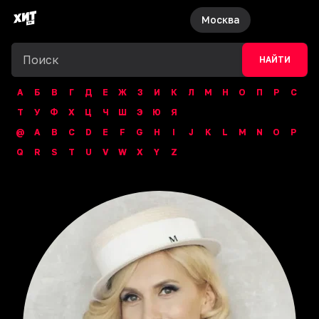
Москва
НАЙТИ
А
Б
В
Г
Д
Е
Ж
З
И
К
Л
М
Н
О
П
Р
С
Т
У
Ф
Х
Ц
Ч
Ш
Э
Ю
Я
@
A
B
C
D
E
F
G
H
I
J
K
L
M
N
O
P
Q
R
S
T
U
V
W
X
Y
Z