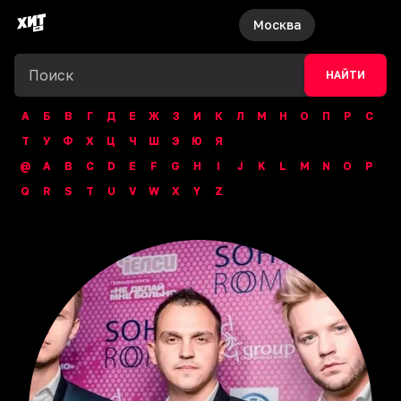
Москва
НАЙТИ
А
Б
В
Г
Д
Е
Ж
З
И
К
Л
М
Н
О
П
Р
С
Т
У
Ф
Х
Ц
Ч
Ш
Э
Ю
Я
@
A
B
C
D
E
F
G
H
I
J
K
L
M
N
O
P
Q
R
S
T
U
V
W
X
Y
Z